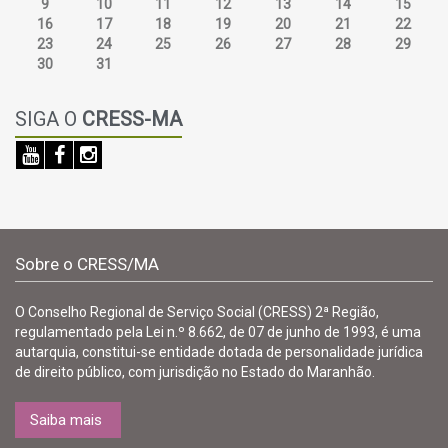
9
10
11
12
13
14
15
16
17
18
19
20
21
22
23
24
25
26
27
28
29
30
31
SIGA O
CRESS-MA
Sobre o CRESS/MA
O Conselho Regional de Serviço Social (CRESS) 2ª Região,
regulamentado pela Lei n.º 8.662, de 07 de junho de 1993, é uma
autarquia, constitui-se entidade dotada de personalidade jurídica
de direito público, com jurisdição no Estado do Maranhão.
Saiba mais