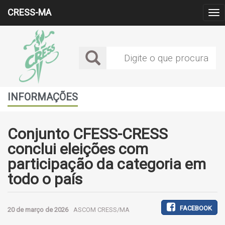
CRESS-MA
Alt
Me
INFORMAÇÕES
Conjunto CFESS-CRESS
conclui eleições com
participação da categoria em
todo o país
FACEBOOK
20 de março de 2026
ASCOM CRESS/MA