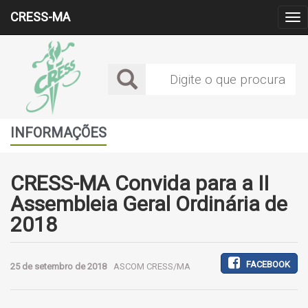
CRESS-MA
Alt
Me
INFORMAÇÕES
CRESS-MA Convida para a II
Assembleia Geral Ordinária de
2018
FACEBOOK
25 de setembro de 2018
ASCOM CRESS/MA